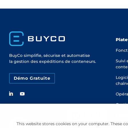
Plat
Fonct
BuyCo simplifie, sécurise et automatise
Suivi 
la gestion des expéditions de conteneurs.
conte
Logici
Démo Gratuite
chaîn
Opéra
Gesti
Rappo
This website stores cookies on your computer. These co
Fidél