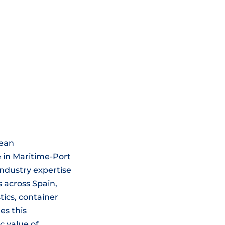
cean
 in Maritime-Port
ndustry expertise
 across Spain,
tics, container
es this
c value of