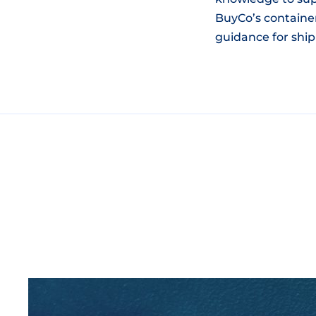
BuyCo’s container
guidance for ship