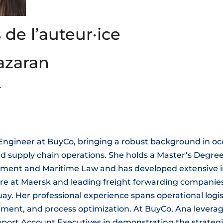
 de l’auteur·ice
azaran
r
 Engineer at BuyCo, bringing a robust background in o
d supply chain operations. She holds a Master’s Degree
ent and Maritime Law and has developed extensive i
re at Maersk and leading freight forwarding companies
uay. Her professional experience spans operational logis
ent, and process optimization. At BuyCo, Ana leverag
port Account Executives in demonstrating the strategi