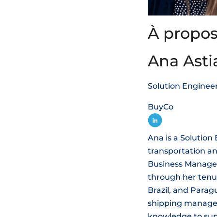
À propos
Ana Asti
Solution Enginee
BuyCo
Ana is a Solution
transportation an
Business Managem
through her tenu
Brazil, and Parag
shipping managem
knowledge to sup