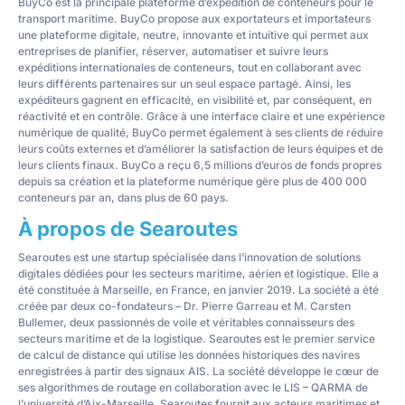
BuyCo est la principale plateforme d’expédition de conteneurs pour le
transport maritime. BuyCo propose aux exportateurs et importateurs
une plateforme digitale, neutre, innovante et intuitive qui permet aux
entreprises de planifier, réserver, automatiser et suivre leurs
expéditions internationales de conteneurs, tout en collaborant avec
leurs différents partenaires sur un seul espace partagé. Ainsi, les
expéditeurs gagnent en efficacité, en visibilité et, par conséquent, en
réactivité et en contrôle. Grâce à une interface claire et une expérience
numérique de qualité, BuyCo permet également à ses clients de réduire
leurs coûts externes et d’améliorer la satisfaction de leurs équipes et de
leurs clients finaux. BuyCo a reçu 6,5 millions d’euros de fonds propres
depuis sa création et la plateforme numérique gère plus de 400 000
conteneurs par an, dans plus de 60 pays.
À propos de Searoutes
Searoutes est une startup spécialisée dans l’innovation de solutions
digitales dédiées pour les secteurs maritime, aérien et logistique. Elle a
été constituée à Marseille, en France, en janvier 2019. La société a été
créée par deux co-fondateurs – Dr. Pierre Garreau et M. Carsten
Bullemer, deux passionnés de voile et véritables connaisseurs des
secteurs maritime et de la logistique. Searoutes est le premier service
de calcul de distance qui utilise les données historiques des navires
enregistrées à partir des signaux AIS. La société développe le cœur de
ses algorithmes de routage en collaboration avec le LIS – QARMA de
l’université d’Aix-Marseille. Searoutes fournit aux acteurs maritimes et