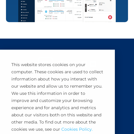
This website stores cookies on your
computer. These cookies are used to collect
information about how you interact with
BuyCo simplifie, sécurise et automatise
our website and allow us to remember you.
la gestion des expéditions de conteneurs.
We use this information in order to
improve and customize your browsing
Démo Gratuite
experience and for analytics and metrics
about our visitors both on this website and
other media. To find out more about the
cookies we use, see our
Cookies Policy.