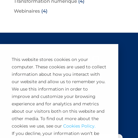
Transformation numérique
(4)
Webinaires
(4)
This website stores cookies on your
computer. These cookies are used to collect
information about how you interact with
BuyCo simplifie, sécurise et automatise
our website and allow us to remember you.
la gestion des expéditions de conteneurs.
We use this information in order to
improve and customize your browsing
Démo Gratuite
experience and for analytics and metrics
about our visitors both on this website and
other media. To find out more about the
cookies we use, see our
Cookies Policy.
If you decline, your information won’t be