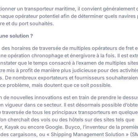
tionner un transporteur maritime, il convient généralement
chaque opérateur potentiel afin de déterminer quels navires 
re et du port souhaités.
 une solution ?
 des horaires de traversée de multiples opérateurs de fret e
une opération chronophage et énergivore à la fois. Il est e
constater que le temps consacré à l’examen de multiples sit
tre mis à profit de manière plus judicieuse pour des activité
es. De nombreux exportateurs et fournisseurs souhaiteraien
ce problème, mais doutent que ce soit possible.
n de nouvelles innovations est en train de prendre le dessu
n vigueur dans ce secteur. Il est désormais possible d’obten
e traversée de tous les principaux transporteurs en quelques
’on cherchait des vols ou des hôtels sur des sites tels que
, Kayak ou encore Google. Buyco, l’inventeur de la premiè
 des cargaisons, ou « Shipping Management Solution » (S