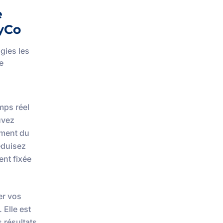
e
uyCo
gies les
e
mps réel
ouvez
ement du
éduisez
ent fixée
er vos
 Elle est
s résultats