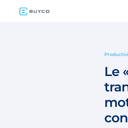
Productiv
Le 
tra
mot
con