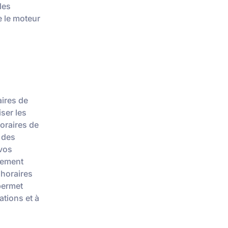
les
 le moteur
ires de
iser les
oraires de
% des
 vos
lement
 horaires
 permet
ations et à