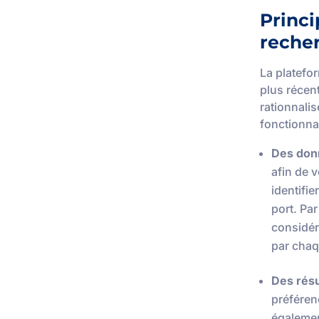
Princi
recher
La platefo
plus récen
rationnali
fonctionnal
Des donn
afin de v
identifi
port. Pa
considér
par chaq
Des résu
préféren
également