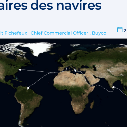
aires des navires
2
it Fichefeux
•
Chief Commercial Officer , Buyco