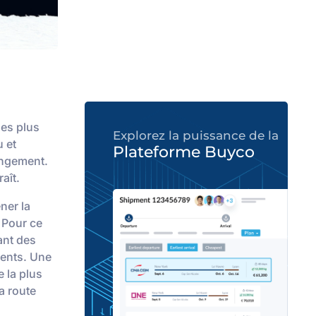
les plus
Explorez la puissance de la
u et
Plateforme Buyco
angement.
aît.
ner la
 Pour ce
ant des
érents. Une
e la plus
a route