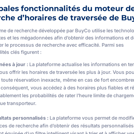
pales fonctionnalités du moteur d
che d’horaires de traversée de B
rme de recherche développée par BuyCo utilise les technolo
tes et les mégadonnées afin d’obtenir des informations et d
ser le processus de recherche avec efficacité. Parmi ses
ités clés figurent :
ées à jour :
La plateforme actualise les informations en te
ous offrir les horaires de traversée les plus à jour. Vous p
er toute réservation inexacte, même en cas de fort encombr
r conséquent, vous accédez à des horaires plus fiables et r
ablement les probabilités de rater l’heure limite de chargem
ue transporteur.
ltats personnalisés :
La plateforme vous permet de modifi
ces de recherche afin d’obtenir des résultats personnalisés.
 équipée d’un filtre intelligent visant à trier et à afficher vo