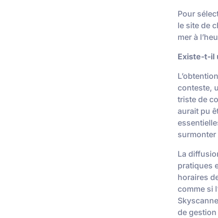
Pour sélec
le site de 
mer à l’heu
Existe-t-il
L’obtention
conteste, 
triste de 
aurait pu ê
essentiell
surmonter 
La diffusio
pratiques e
horaires d
comme si l
Skyscanner
de gestion