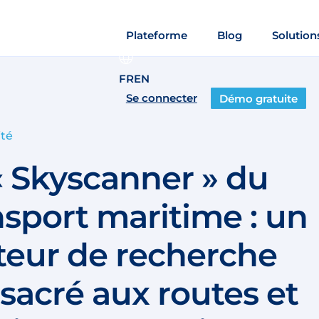
Plateforme
Blog
Solution
FR
EN
Se connecter
Démo gratuite
ité
« Skyscanner » du
nsport maritime : un
eur de recherche
sacré aux routes et