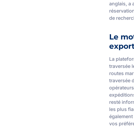
anglais, a 
réservatio
de recherc
Le mo
expor
La platefo
traversée l
routes mar
traversée 
opérateurs
expédition
resté infor
les plus fi
également 
vos préfér