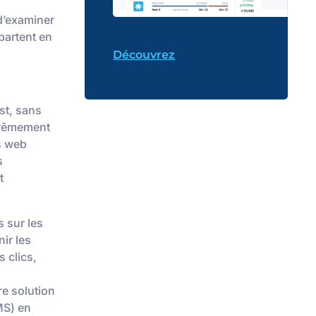
 d’examiner
partent en
Découvrez
st, sans
xtrêmement
es web
s
t
s sur les
ir les
 clics,
re solution
MS) en