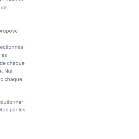
 de
 propose
lectionnés
les
x de chaque
e. Nul
vec chaque
olutionner
êtue par les