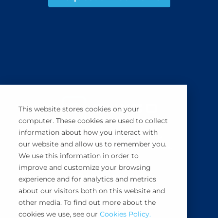
This website stores cookies on your
computer. These cookies are used to collect
information about how you interact with
BuyCo simplifie, sécurise et automatise
our website and allow us to remember you.
la gestion des expéditions de conteneurs.
We use this information in order to
improve and customize your browsing
Démo Gratuite
experience and for analytics and metrics
about our visitors both on this website and
other media. To find out more about the
cookies we use, see our
Cookies Policy.